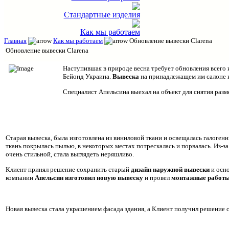
Стандартные изделия
Как мы работаем
Главная
Как мы работаем
Обновление вывески Clarena
Обновление вывески Clarena
Наступившая в природе весна требует обновления всего 
Бейонд Украина.
Вывеска
на принадлежащем им салоне 
Специалист Апельсина выехал на объект для снятия разме
Старая вывеска, была изготовлена из виниловой ткани и освещалась галоге
ткань покрылась пылью, в некоторых местах потрескалась и порвалась. Из-за
очень стильной, стала выглядеть неряшливо.
Клиент принял решение сохранить старый
дизайн наружной вывески
и осн
компании
Апельсин
изготовил новую вывеску
и провел
монтажные работ
Новая вывеска стала украшением фасада здания, а Клиент получил решение 