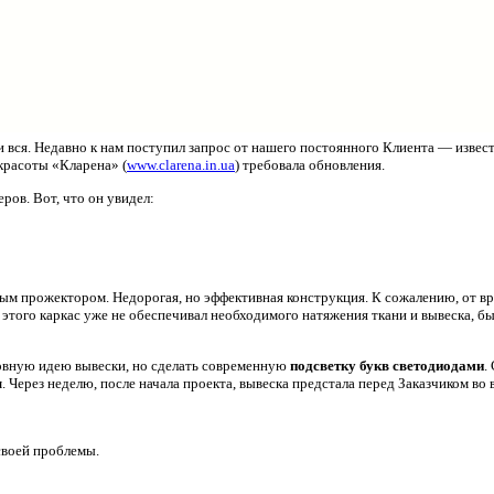
и вся. Недавно к нам поступил запрос от нашего постоянного Клиента — извес
красоты «Кларена» (
www.clarena.in.ua
) требовала обновления.
ров. Вот, что он увидел:
нным прожектором. Недорогая, но эффективная конструкция. К сожалению, от в
 этого каркас уже не обеспечивал необходимого натяжения ткани и вывеска, б
овную идею вывески, но сделать современную
подсветку букв светодиодами
.
ы
. Через неделю, после начала проекта, вывеска предстала перед Заказчиком во 
своей проблемы.