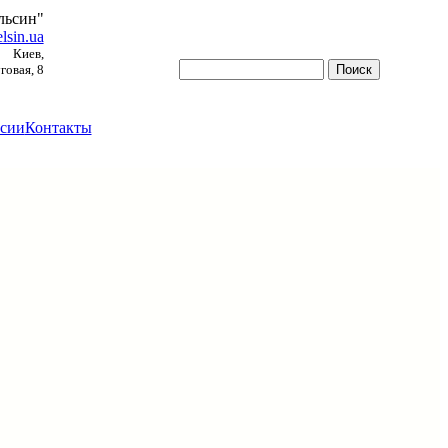
льсин"
lsin.ua
Киев,
овая, 8
сии
Контакты