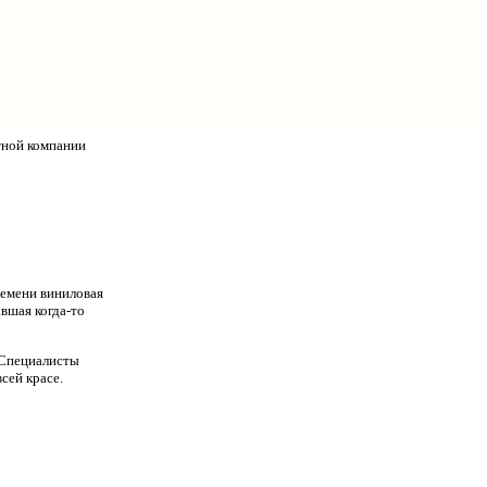
тной компании
ремени виниловая
ывшая когда-то
 Специалисты
всей красе.