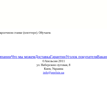
роечном станке (плоттере). Обучаем.
мпании
Что мы можем
Доставка
Гарантии
Уголок покупателя
Вакан
©Апельсин 2011
ул. Набережно-луговая, 8
Киев, Украина
info@apelsin.ua