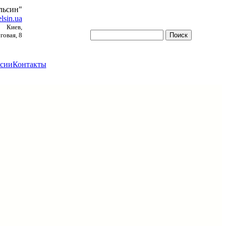
льсин"
lsin.ua
Киев,
овая, 8
сии
Контакты