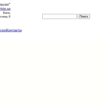
льсин"
lsin.ua
Киев,
овая, 8
сии
Контакты