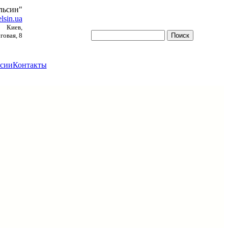
льсин"
lsin.ua
Киев,
овая, 8
сии
Контакты