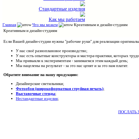
Стандартные изделия
Как мы работаем
Главная
Что мы можем
Креативным и дизайн-студиям
Креативным и дизайн-студиям
Если Вашей дизайн-студии нужны "рабочие руки" для реализации оригинальн
У нас своё разноплановое производство;
У нас есть опытные конструкторы и мастера-практики, которых трудн
Мы привыкли к экспериментам - занимаемся этим каждый день;
Мы нацелены на результат - за это нас ценят и за это нам платят.
Обратите внимание на нашу продукцию:
Дизайнерские светильники;
Фотообои (широкоформатная струйная печать)
;
Выставочные стенды
;
Нестандартные изделия
;
ПОСЛАТЬ 