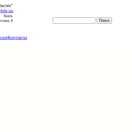
льсин"
lsin.ua
Киев,
овая, 8
сии
Контакты