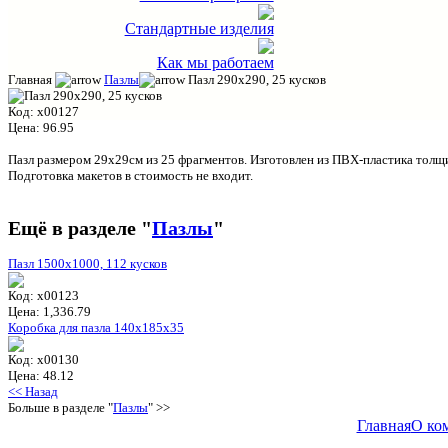
Стандартные изделия
Как мы работаем
Главная
Пазлы
Пазл 290х290, 25 кусков
Код:
x00127
Цена:
96.95
Пазл размером 29х29см из 25 фрагментов. Изготовлен из ПВХ-пластика толщ
Подготовка макетов в стоимость не входит.
Ещё в разделе "
Пазлы
"
Пазл 1500х1000, 112 кусков
Код:
x00123
Цена:
1,336.79
Коробка для пазла 140х185х35
Код:
x00130
Цена:
48.12
<< Назад
Больше в разделе "
Пазлы
" >>
Главная
О ко