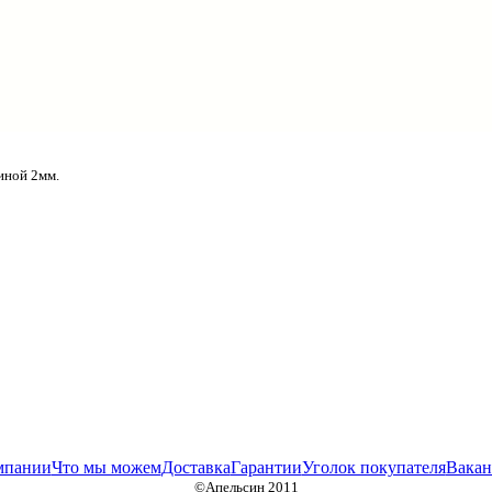
иной 2мм.
мпании
Что мы можем
Доставка
Гарантии
Уголок покупателя
Вакан
©Апельсин 2011