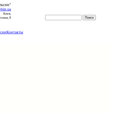
льсин"
lsin.ua
Киев,
овая, 8
сии
Контакты