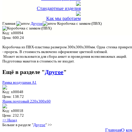
Стандартные изделия
Как мы работаем
Главная
Другое
Коробочка с замком (ПВХ)
Код:
x00094
Цена:
600.24
Коробочка из ПВХ-пластика размером 300х300х300мм. Одна стенка прикреплен
- прорезь. В стоимость включено оформление цветной плёнкой.
Может использоватся для сбора анкет и проведения всевозможных акций.
Подготовка макетов в стоимость не входит.
Ещё в разделе "
Другое
"
Рамка воздушная A1
Код:
x00048
Цена:
138.72
Ящик почтовый 220х300х60
Код:
x00018
Цена:
232.72
<< Назад
Больше в разделе "
Другое
" >>
Главная
О ко