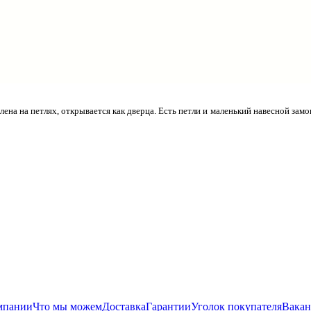
а на петлях, открывается как дверца. Есть петли и маленький навесной замок
мпании
Что мы можем
Доставка
Гарантии
Уголок покупателя
Вакан