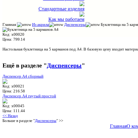
Стандартные изделия
Как мы работаем
Главная
Из акрила
Диспенсеры
Буклетница на 5 кар
Код:
x00020
Цена:
799.14
Настольная буклетница на 5 карманов под А4. В базовую цену входит матери
Ещё в разделе "
Диспенсеры
"
Диспенсер А4 сборный
Код:
x00021
Цена:
216.58
Диспенсер А4 гнутый простой
Код:
x00045
Цена:
111.44
<< Назад
Больше в разделе "
Диспенсеры
" >>
Главная
О ко