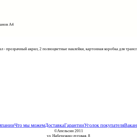
манов А4
ал - прозрачный акрил, 2 полноцветные наклейки, картонная коробка для транс
мпании
Что мы можем
Доставка
Гарантии
Уголок покупателя
Вакан
©Апельсин 2011
ул. Набережно-луговая, 8