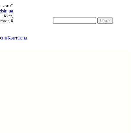
льсин"
lsin.ua
Киев,
овая, 8
сии
Контакты