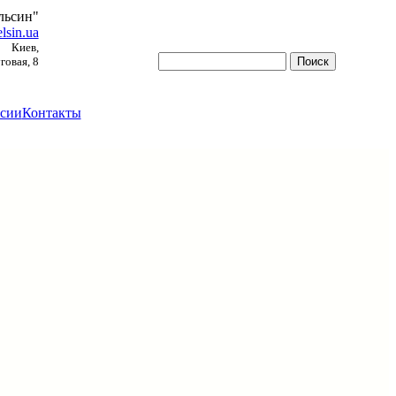
льсин"
lsin.ua
Киев,
овая, 8
сии
Контакты