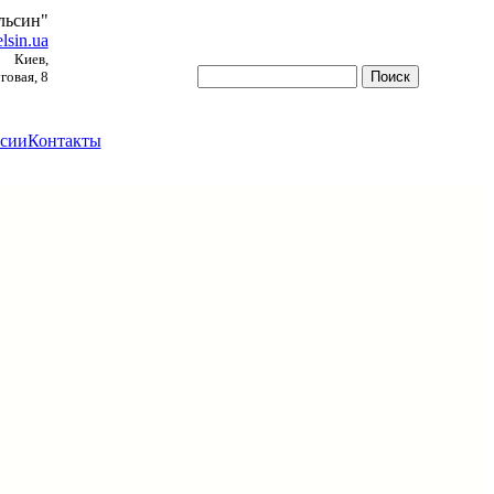
льсин"
lsin.ua
Киев,
овая, 8
сии
Контакты