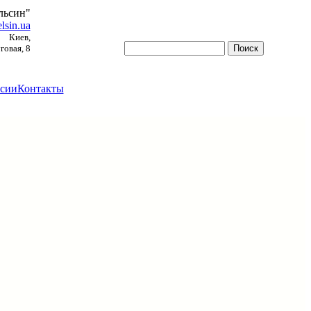
льсин"
lsin.ua
Киев,
овая, 8
сии
Контакты