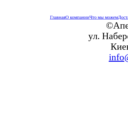
Главная
О компании
Что мы можем
Дост
©Апе
ул. Набер
Кие
info